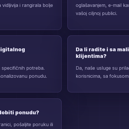
dljivija i rangirala bolje
oglašavanjem, e-mail ka
vašoj ciljnoj publici.
digitalnog
Da li radite i sa m
klijentima?
 specifičnih potreba.
Da, naše usluge su prila
rsonalizovanu ponudu.
korisnicima, sa fokusom n
 dobiti ponudu?
ici, pošaljite poruku ili