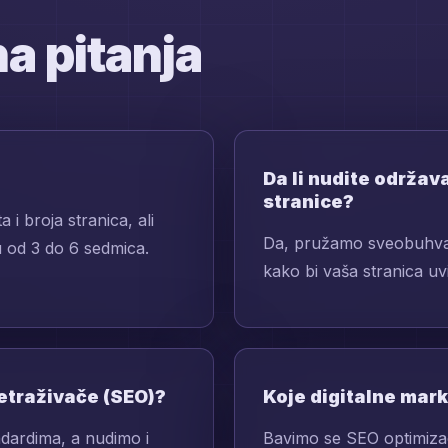
a pitanja
Da li nudite održav
stranice?
 i broja stranica, ali
Da, pružamo sveobuhvat
 od 3 do 6 sedmica.
kako bi vaša stranica uv
retraživače (SEO)?
Koje digitalne mar
ndardima, a nudimo i
Bavimo se SEO optimiza