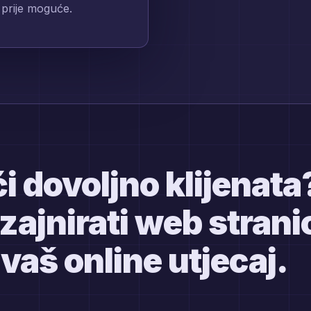
e prije moguće.
i dovoljno klijenata
ajnirati web strani
vaš online utjecaj.